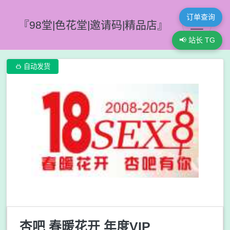
订单查询
『98堂|色花堂|邀请码|精品店』
📢 站长 TG

自动发货
杏吧 春暖花开 年度VIP